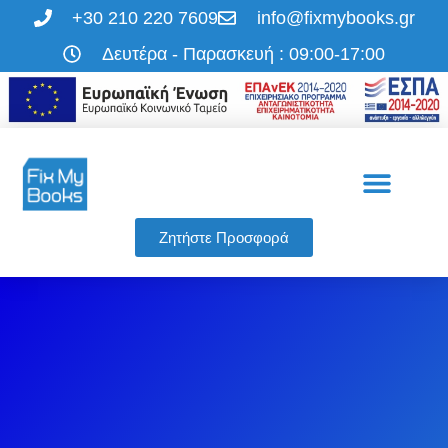
+30 210 220 7609
info@fixmybooks.gr
Δευτέρα - Παρασκευή : 09:00-17:00
Η εταιρεία μας
Οι υπηρεσίες μας
Ζητήστε Προσφορά