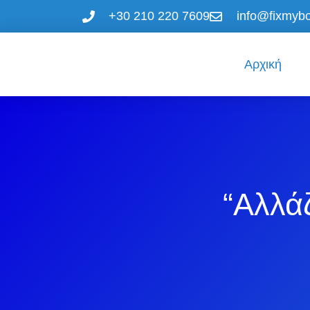
+30 210 220 7609
info@fixmybo
Αρχική
“Αλλά