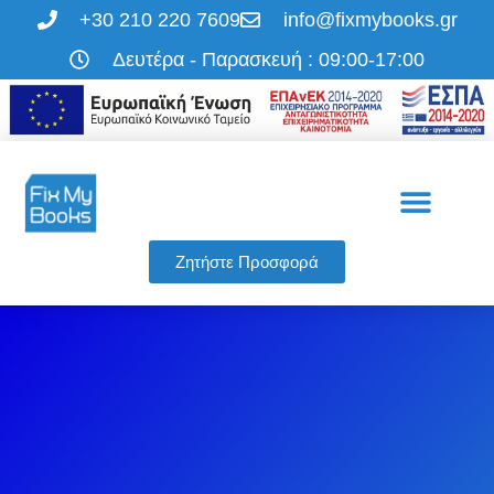
+30 210 220 7609
info@fixmybooks.gr
Δευτέρα - Παρασκευή : 09:00-17:00
Η εταιρεία μας
Οι υπηρεσίες μας
Ζητήστε Προσφορά