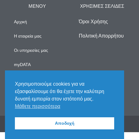
ΜΕΝΟΥ
ΧΡΗΣΙΜΕΣ ΣΕΛΙΔΕΣ
Όροι Χρήσης
Αρχική
Πολιτική Απορρήτου
Η εταιρεία μας
Οι υπηρεσίες μας
myDATA
Νέα
Χρησιμοποιούμε cookies για να
εξασφαλίσουμε ότι θα έχετε την καλύτερη
Επικοινωνία
δυνατή εμπειρία στον ιστότοπό μας.
Μάθετε περισσότερα
2025 © All rights reserved. Handcrafted by Fix My
Αποδοχή
Books Team