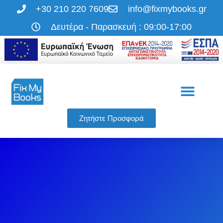
+30 210 220 7609
info@fixmybooks.gr
Δευτέρα - Παρασκευή : 09:00-17:00
Η εταιρεία μας
Οι υπηρεσίες μας
Ζητήστε Προσφορά