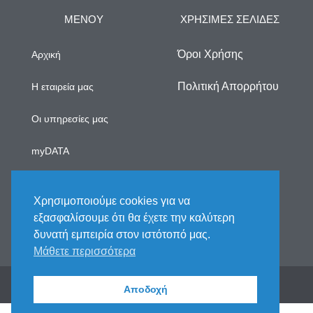
ΜΕΝΟΥ
ΧΡΗΣΙΜΕΣ ΣΕΛΙΔΕΣ
Όροι Χρήσης
Αρχική
Πολιτική Απορρήτου
Η εταιρεία μας
Οι υπηρεσίες μας
myDATA
Νέα
Χρησιμοποιούμε cookies για να
Επικοινωνία
εξασφαλίσουμε ότι θα έχετε την καλύτερη
δυνατή εμπειρία στον ιστότοπό μας.
Μάθετε περισσότερα
2025 © All rights reserved. Handcrafted by Fix My
Books Team
Αποδοχή