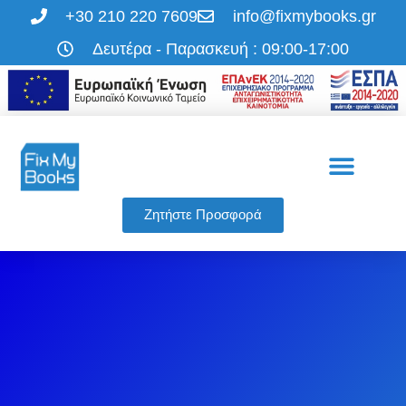
+30 210 220 7609
info@fixmybooks.gr
Δευτέρα - Παρασκευή : 09:00-17:00
Η εταιρεία μας
Οι υπηρεσίες μας
Ζητήστε Προσφορά