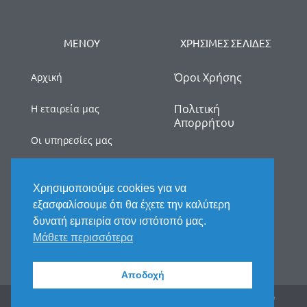
ΜΕΝΟΥ
ΧΡΗΣΙΜΕΣ ΣΕΛΙΔΕΣ
Όροι Χρήσης
Αρχική
Πολιτική
Η εταιρεία μας
Απορρήτου
Οι υπηρεσίες μας
myDATA
Χρησιμοποιούμε cookies για να
Νέα
εξασφαλίσουμε ότι θα έχετε την καλύτερη
δυνατή εμπειρία στον ιστότοπό μας.
Επικοινωνία
Μάθετε περισσότερα
Αποδοχή
2025 © All rights reserved. Handcrafted by Fix My