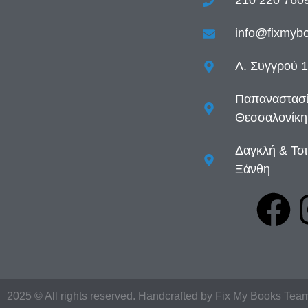
210 220 760
info@fixmybo
Λ. Συγγρού 1
Παπαναστασί
Θεσσαλονίκη
Δαγκλή & Τσι
Ξάνθη
2025 © All rights reserved. Handcrafted by Fix My Books Tea