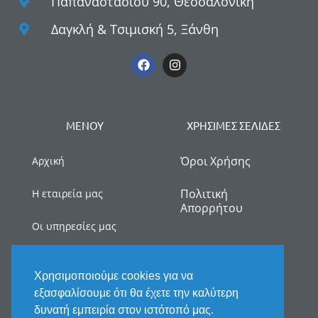
Παπαναστασίου 90, Θεσσαλονίκη
Δαγκλή & Τσιμισκή 5, Ξάνθη
ΜΕΝΟΥ
ΧΡΗΣΙΜΕΣ ΣΕΛΙΔΕΣ
Όροι Χρήσης
Αρχική
Πολιτική
Η εταιρεία μας
Απορρήτου
Οι υπηρεσίες μας
myDATA
Χρησιμοποιούμε cookies για να
Νέα
εξασφαλίσουμε ότι θα έχετε την καλύτερη
δυνατή εμπειρία στον ιστότοπό μας.