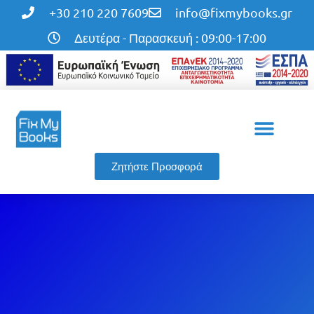
+30 210 220 7609
info@fixmybooks.gr
Δευτέρα - Παρασκευή : 09:00-17:00
Η εταιρεία μας
Οι υπηρεσίες μας
Ζητήστε Προσφορά