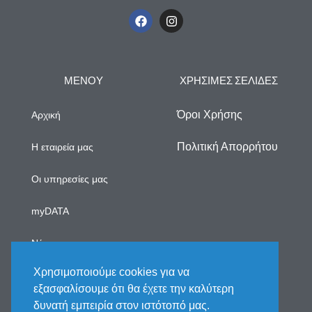
ΜΕΝΟΥ
ΧΡΗΣΙΜΕΣ ΣΕΛΙΔΕΣ
Όροι Χρήσης
Αρχική
Πολιτική Απορρήτου
Η εταιρεία μας
Οι υπηρεσίες μας
myDATA
Νέα
Χρησιμοποιούμε cookies για να
Επικοινωνία
εξασφαλίσουμε ότι θα έχετε την καλύτερη
δυνατή εμπειρία στον ιστότοπό μας.