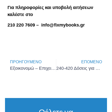
Για πληροφορίες και υποβολή αιτήσεων
καλέστε στο
210 220 7609 – info@fixmybooks.gr
ΠΡΟΗΓΟΎΜΕΝΟ
ΕΠΌΜΕΝΟ
Εξοικονομώ – Επιχειρώ: Το πλήρες κείμενο του οδηγού του προγράμματος
240-420 Δόσεις για Οφειλές σε Τράπεζες, Εφορία, Ασφαλιστικά Ταμεία
Θέλετε να