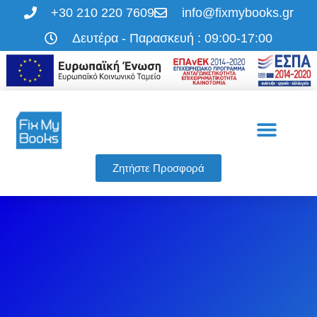
+30 210 220 7609
info@fixmybooks.gr
Δευτέρα - Παρασκευή : 09:00-17:00
Η εταιρεία μας
Οι υπηρεσίες μας
Ζητήστε Προσφορά