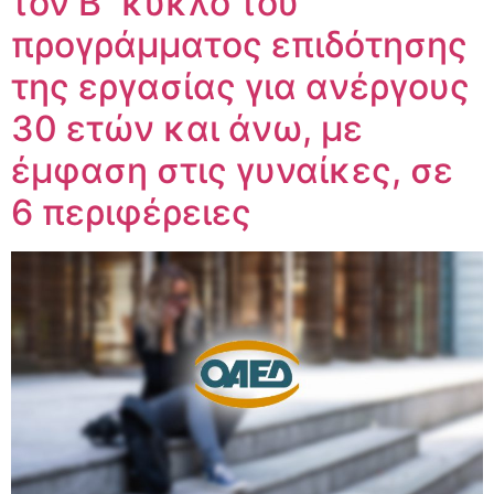
τον Β΄ κύκλο του
προγράμματος επιδότησης
της εργασίας για ανέργους
30 ετών και άνω, με
έμφαση στις γυναίκες, σε
6 περιφέρειες