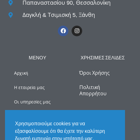
Παπαναστασίου 90, Θεσσαλονίκη
Δαγκλή & Τσιμισκή 5, Ξάνθη
ΜΕΝΟΥ
ΧΡΗΣΙΜΕΣ ΣΕΛΙΔΕΣ
Όροι Χρήσης
Αρχική
Πολιτική
Η εταιρεία μας
Απορρήτου
Οι υπηρεσίες μας
myDATA
Χρησιμοποιούμε cookies για να
Νέα
εξασφαλίσουμε ότι θα έχετε την καλύτερη
δυνατή εμπειρία στον ιστότοπό μας.