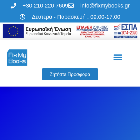
+30 210 220 7609
info@fixmybooks.gr
Δευτέρα - Παρασκευή : 09:00-17:00
Η εταιρεία μας
Οι υπηρεσίες μας
Ζητήστε Προσφορά