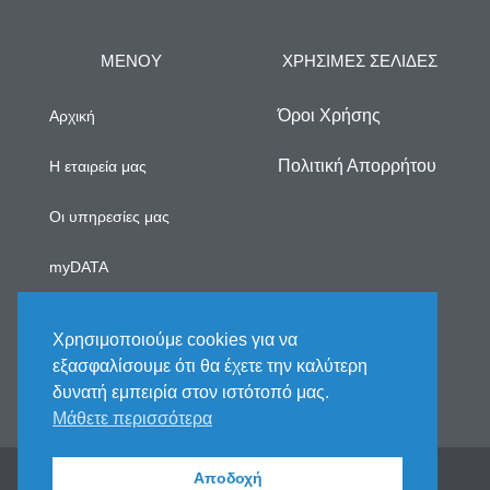
ΜΕΝΟΥ
ΧΡΗΣΙΜΕΣ ΣΕΛΙΔΕΣ
Όροι Χρήσης
Αρχική
Πολιτική Απορρήτου
Η εταιρεία μας
Οι υπηρεσίες μας
myDATA
Νέα
Χρησιμοποιούμε cookies για να
εξασφαλίσουμε ότι θα έχετε την καλύτερη
Επικοινωνία
δυνατή εμπειρία στον ιστότοπό μας.
Μάθετε περισσότερα
2025 © All rights reserved. Handcrafted by Fix My
Αποδοχή
Books Team