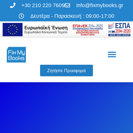
+30 210 220 7609
info@fixmybooks.gr
Δευτέρα - Παρασκευή : 09:00-17:00
Η εταιρεία μας
Οι υπηρεσίες μας
Ζητήστε Προσφορά