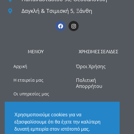
Δαγκλή & Τσιμισκή 5, Ξάνθη
ΜΕΝΟΥ
ΧΡΗΣΙΜΕΣ ΣΕΛΙΔΕΣ
Όροι Χρήσης
Αρχική
Πολιτική
Η εταιρεία μας
Απορρήτου
Οι υπηρεσίες μας
myDATA
Χρησιμοποιούμε cookies για να
Νέα
εξασφαλίσουμε ότι θα έχετε την καλύτερη
δυνατή εμπειρία στον ιστότοπό μας.