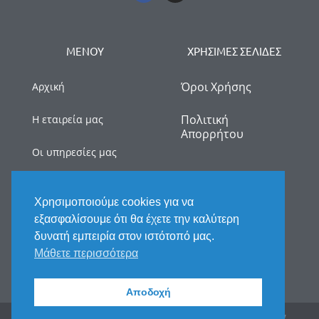
ΜΕΝΟΥ
ΧΡΗΣΙΜΕΣ ΣΕΛΙΔΕΣ
Όροι Χρήσης
Αρχική
Πολιτική
Η εταιρεία μας
Απορρήτου
Οι υπηρεσίες μας
myDATA
Χρησιμοποιούμε cookies για να
Νέα
εξασφαλίσουμε ότι θα έχετε την καλύτερη
δυνατή εμπειρία στον ιστότοπό μας.
Επικοινωνία
Μάθετε περισσότερα
Αποδοχή
2025 © All rights reserved. Handcrafted by Fix My