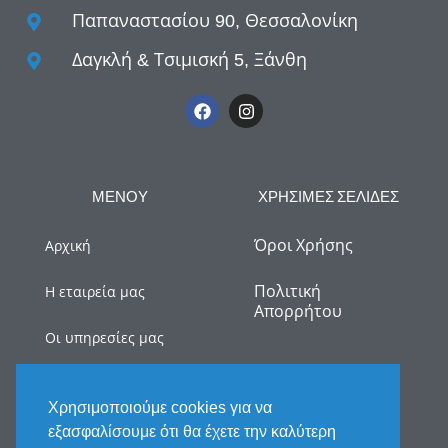
Παπαναστασίου 90, Θεσσαλονίκη
Δαγκλή & Τσιμισκή 5, Ξάνθη
ΜΕΝΟΥ
ΧΡΗΣΙΜΕΣ ΣΕΛΙΔΕΣ
Όροι Χρήσης
Αρχική
Πολιτική
Η εταιρεία μας
Απορρήτου
Οι υπηρεσίες μας
myDATA
Χρησιμοποιούμε cookies για να
Νέα
εξασφαλίσουμε ότι θα έχετε την καλύτερη