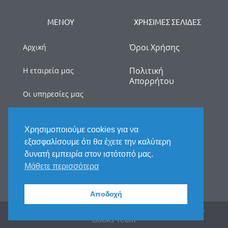
ΜΕΝΟΥ
ΧΡΗΣΙΜΕΣ ΣΕΛΙΔΕΣ
Όροι Χρήσης
Αρχική
Πολιτική
Η εταιρεία μας
Απορρήτου
Οι υπηρεσίες μας
myDATA
Χρησιμοποιούμε cookies για να
Νέα
εξασφαλίσουμε ότι θα έχετε την καλύτερη
δυνατή εμπειρία στον ιστότοπό μας.
Επικοινωνία
Μάθετε περισσότερα
Αποδοχή
2025 © All rights reserved. Handcrafted by Fix My
Books Team